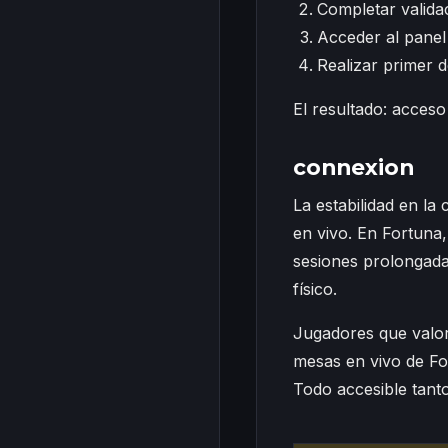
Completar valida
Acceder al panel
Realizar primer d
El resultado: acceso
connexion
La estabilidad en la
en vivo. En Fortuna,
sesiones prolongada
físico.
Jugadores que valor
mesas en vivo de For
Todo accesible tant