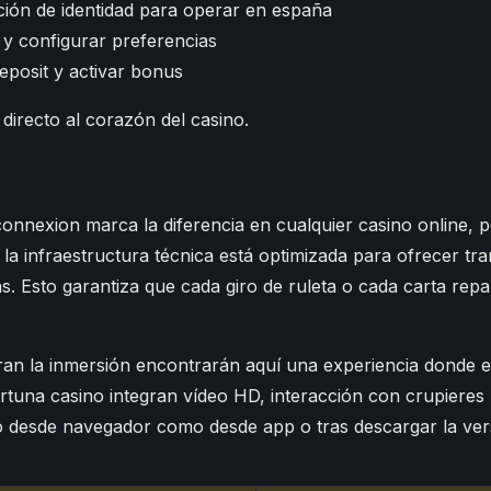
ción de identidad para operar en españa
 y configurar preferencias
eposit y activar bonus
 directo al corazón del casino.
 connexion marca la diferencia en cualquier casino online, p
 la infraestructura técnica está optimizada para ofrecer tra
s. Esto garantiza que cada giro de ruleta o cada carta rep
an la inmersión encontrarán aquí una experiencia donde el 
tuna casino integran vídeo HD, interacción con crupieres r
o desde navegador como desde app o tras descargar la vers