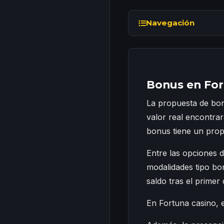
Navegación
Bonus en Fo
La propuesta de bon
valor real encontra
bonus tiene un prop
Entre las opciones 
modalidades tipo bon
saldo tras el primer
En Fortuna casino, 