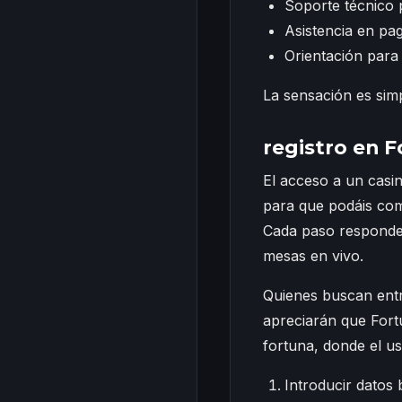
Soporte técnico 
Asistencia en pa
Orientación par
La sensación es simp
registro en 
El acceso a un casin
para que podáis come
Cada paso responde a
mesas en vivo.
Quienes buscan entr
apreciarán que Fort
fortuna, donde el us
Introducir datos 