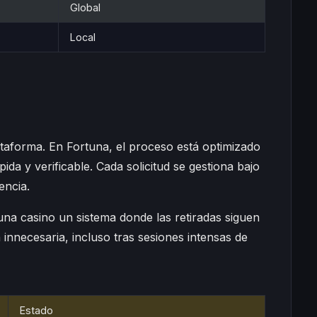
Global
Local
ataforma. En Fortuna, el proceso está optimizado
ida y verificable. Cada solicitud se gestiona bajo
encia.
na casino un sistema donde las retiradas siguen
n innecesaria, incluso tras sesiones intensas de
Estado