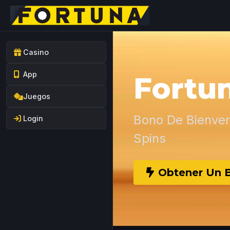
Casino
App
Fortu
Juegos
Bono De Bienve
Login
Spins
Obtener Un 