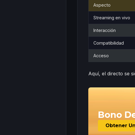
Aspecto
Streaming en vivo
Interacción
Compatibilidad
Acceso
Aquí, el directo se si
Bono De
Obtener U