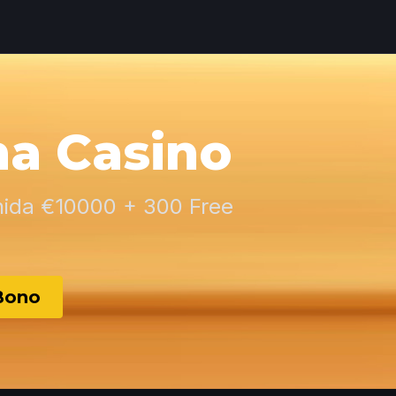
na Casino
nida €10000 + 300 Free
Bono